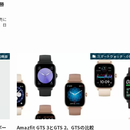
の勝
発売に
来、日
辺機器
スマートウォッチ・小
ボー
Amazfit GTS 3とGTS 2、GTSの比較