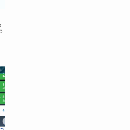
0）
う
ホ