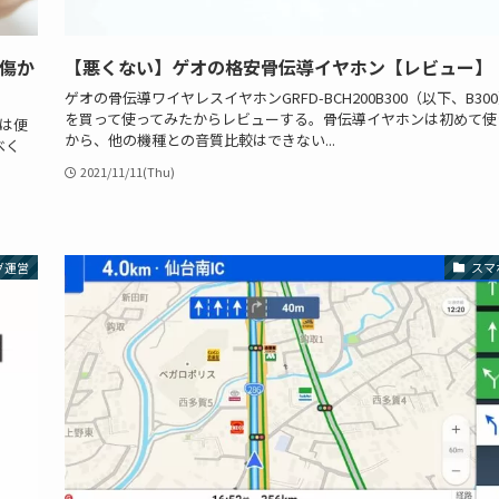
【傷か
【悪くない】ゲオの格安骨伝導イヤホン【レビュー】
ゲオの骨伝導ワイヤレスイヤホンGRFD-BCH200B300（以下、B30
を買って使ってみたからレビューする。骨伝導イヤホンは初めて使
hは便
から、他の機種との音質比較はできない...
べく
2021/11/11(Thu)
グ運営
スマ