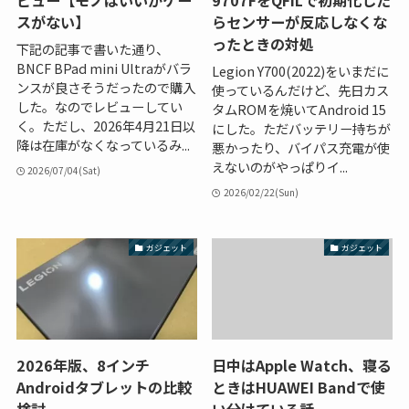
スがない】
らセンサーが反応しなくな
ったときの対処
下記の記事で書いた通り、
BNCF BPad mini Ultraがバラ
Legion Y700(2022)をいまだに
ンスが良さそうだったので購入
使っているんだけど、先日カス
した。なのでレビューしてい
タムROMを焼いてAndroid 15
く。ただし、2026年4月21日以
にした。ただバッテリー持ちが
降は在庫がなくなっているみ...
悪かったり、バイパス充電が使
えないのがやっぱりイ...
2026/07/04(Sat)
2026/02/22(Sun)
ガジェット
ガジェット
2026年版、8インチ
日中はApple Watch、寝る
Androidタブレットの比較
ときはHUAWEI Bandで使