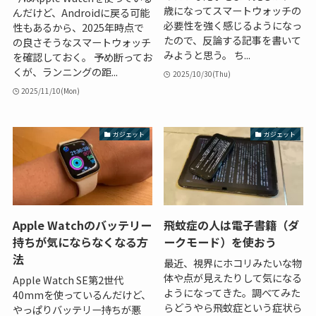
歳になってスマートウォッチの
んだけど、Androidに戻る可能
必要性を強く感じるようになっ
性もあるから、2025年時点で
たので、反論する記事を書いて
の良さそうなスマートウォッチ
みようと思う。 ち...
を確認しておく。 予め断ってお
くが、ランニングの距...
2025/10/30(Thu)
2025/11/10(Mon)
ガジェット
ガジェット
Apple Watchのバッテリー
飛蚊症の人は電子書籍（ダ
持ちが気にならなくなる方
ークモード）を使おう
法
最近、視界にホコリみたいな物
体や点が見えたりして気になる
Apple Watch SE第2世代
ようになってきた。調べてみた
40mmを使っているんだけど、
らどうやら飛蚊症という症状ら
やっぱりバッテリー持ちが悪