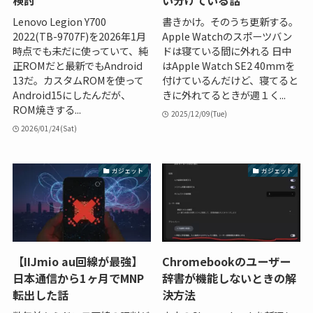
検討
い分けている話
Lenovo Legion Y700
書きかけ。そのうち更新する。
2022(TB-9707F)を2026年1月
Apple Watchのスポーツバン
時点でも未だに使っていて、純
ドは寝ている間に外れる 日中
正ROMだと最新でもAndroid
はApple Watch SE2 40mmを
13だ。カスタムROMを使って
付けているんだけど、寝てると
Android15にしたんだが、
きに外れてるときが週１く...
ROM焼きする...
2025/12/09(Tue)
2026/01/24(Sat)
ガジェット
ガジェット
【IIJmio au回線が最強】
Chromebookのユーザー
日本通信から1ヶ月でMNP
辞書が機能しないときの解
転出した話
決方法