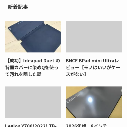
新着記事
【成功】Ideapad Duet の
BNCF BPad mini Ultraレ
背面カバーに染めQを使っ
ビュー【モノはいいがケー
て汚れを隠した話
スがない】
Legion Y700(2022) TB-
2026年版、8インチ