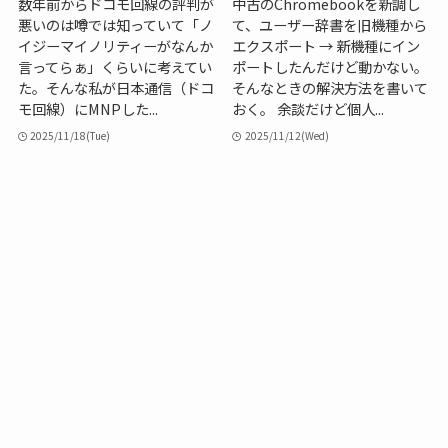
数年前からドコモ回線の評判が
中古のChromebookを新調し
悪いのは噂では知っていて「ノ
て、ユーザー辞書を旧機種から
イジーマイノリティーがなんか
エクスポート → 新機種にイン
言ってらぁ」くらいに考えてい
ポートしたんだけど動かない。
た。そんな私が日本通信（ドコ
そんなときの解決方法を書いて
モ回線）にMNPした...
おく。 余談だけど個人...
2025/11/18(Tue)
2025/11/12(Wed)