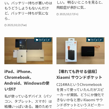
しい。 明るいところを見ると、
い。バッテリー持ちが悪いのは
飛蚊症が余計に気...
もうどうしようもないんだけ
ど、バッテリー持ちが気にな
2025/10/17(Fri)
ら...
2025/10/21(Tue)
ガジェット
ガジェット
iPad、iPhone、
【壊れても許せる値段】
Chromebook、
Xiaomi サウンドポケット
Android、Windowsの使
C214MAというChromebook
い分け
を買って使っていたんだがスピ
ーカーが貧弱。どうにか強化で
私が使っているデバイス（パソ
きないかなと思いXiaomi サウ
コン、タブレット、スマホ）は
ンドポケットというスピーカー
結構いっぱいある。誰のためで