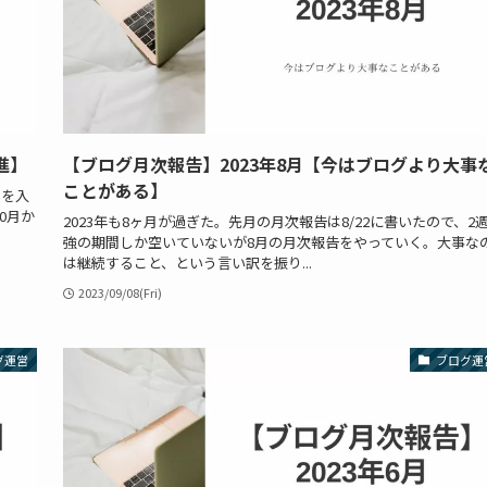
進】
【ブログ月次報告】2023年8月【今はブログより大事
ことがある】
力を入
0月か
2023年も8ヶ月が過ぎた。先月の月次報告は8/22に書いたので、2
強の期間しか空いていないが8月の月次報告をやっていく。大事な
は継続すること、という言い訳を振り...
2023/09/08(Fri)
グ運営
ブログ運