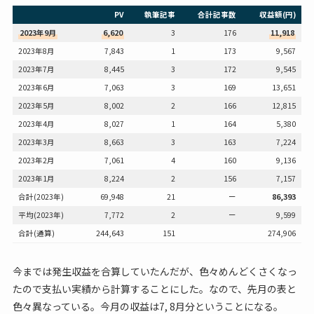
PV
執筆記事
合計記事数
収益額(円)
2023年9月
6,620
3
176
11,918
2023年8月
7,843
1
173
9,567
2023年7月
8,445
3
172
9,545
2023年6月
7,063
3
169
13,651
2023年5月
8,002
2
166
12,815
2023年4月
8,027
1
164
5,380
2023年3月
8,663
3
163
7,224
2023年2月
7,061
4
160
9,136
2023年1月
8,224
2
156
7,157
合計(2023年)
69,948
21
ー
86,393
平均(2023年)
7,772
2
ー
9,599
合計(通算)
244,643
151
274,906
今までは発生収益を合算していたんだが、色々めんどくさくなっ
たので支払い実績から計算することにした。なので、先月の表と
色々異なっている。今月の収益は7, 8月分ということになる。