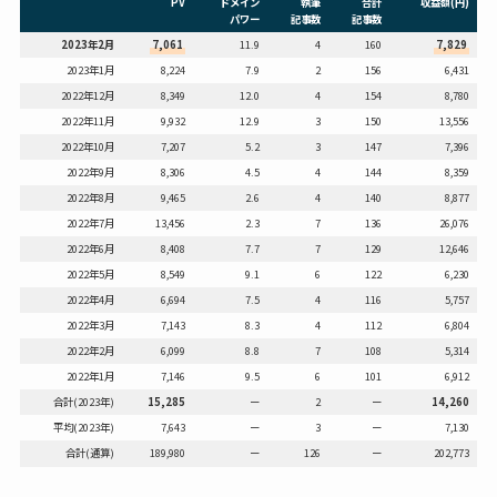
PV
ドメイン
執筆
合計
収益額(円)
パワー
記事数
記事数
2023年2月
7,061
11.9
4
160
7,829
2023年1月
8,224
7.9
2
156
6,431
2022年12月
8,349
12.0
4
154
8,780
2022年11月
9,932
12.9
3
150
13,556
2022年10月
7,207
5.2
3
147
7,396
2022年9月
8,306
4.5
4
144
8,359
2022年8月
9,465
2.6
4
140
8,877
2022年7月
13,456
2.3
7
136
26,076
2022年6月
8,408
7.7
7
129
12,646
2022年5月
8,549
9.1
6
122
6,230
2022年4月
6,694
7.5
4
116
5,757
2022年3月
7,143
8.3
4
112
6,804
2022年2月
6,099
8.8
7
108
5,314
2022年1月
7,146
9.5
6
101
6,912
合計(2023年)
15,285
ー
2
ー
14,260
平均(2023年)
7,643
ー
3
ー
7,130
合計(通算)
189,980
ー
126
ー
202,773