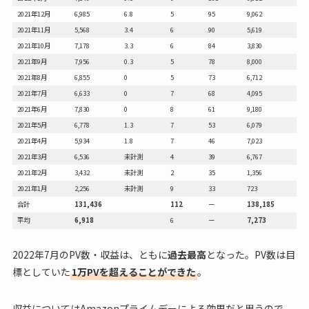
2021年12月
6,985
6.8
5
95
9,062
2021年11月
5,568
3.4
6
90
5,619
2021年10月
7,178
3.3
6
84
3,830
2021年9月
7,956
0.3
5
78
8,000
2021年8月
6,855
0
5
73
6,712
2021年7月
6,633
0
7
68
4,095
2021年6月
7,830
0
8
61
9,180
2021年5月
6,778
1.3
7
53
6,079
2021年4月
5,934
1.8
7
46
7,023
2021年3月
6,536
未計測
4
39
6,767
2021年2月
3,432
未計測
2
35
1,356
2021年1月
2,256
未計測
9
33
723
合計
131,436
112
ー
138,185
平均
6,918
6
ー
7,273
2022年7月のPV数・収益は、ともに
過去最高
となった。PV数は目
標としていた
1万PVを超えることができた
。
収益についてはAmazonプライムデーによる効果だと思うので、