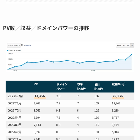
PV数／収益／ドメインパワーの推移
PV
ドメイン
執筆
合計
収益額(円)
パワー
記事数
記事数
2022年7月
13,456
2.3
7
136
26,076
2022年6月
8,408
7.7
7
129
12,646
2022年5月
8,549
9.1
6
122
6,230
2022年4月
6,694
7.5
4
116
5,757
2022年3月
7,143
8.3
4
112
6,804
2022年2月
6,099
8.8
7
108
5,314
2022年1月
7,146
9.5
6
101
6,912