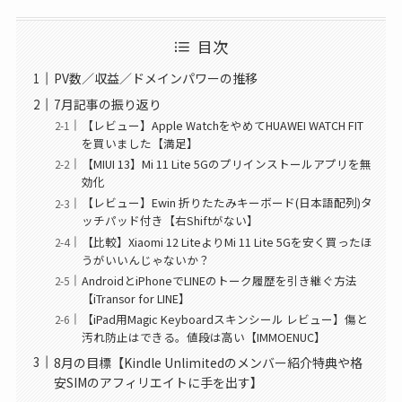
目次
PV数／収益／ドメインパワーの推移
7月記事の振り返り
【レビュー】Apple WatchをやめてHUAWEI WATCH FIT
を買いました【満足】
【MIUI 13】Mi 11 Lite 5Gのプリインストールアプリを無
効化
【レビュー】Ewin 折りたたみキーボード(日本語配列)タ
ッチパッド付き【右Shiftがない】
【比較】Xiaomi 12 LiteよりMi 11 Lite 5Gを安く買ったほ
うがいいんじゃないか？
AndroidとiPhoneでLINEのトーク履歴を引き継ぐ方法
【iTransor for LINE】
【iPad用Magic Keyboardスキンシール レビュー】傷と
汚れ防止はできる。値段は高い【IMMOENUC】
8月の目標【Kindle Unlimitedのメンバー紹介特典や格
安SIMのアフィリエイトに手を出す】