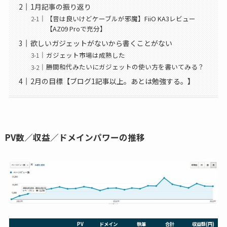
1月記事の振り返り
【音は良いけどケーブルが邪魔】FiiO KA3レビュー
【AZ09 Proで充分】
欲しいガジェットがないから書くことがない
ガジェット市場は成熟した
勝間和代みたいにガジェットの使い方を書いてみる？
2月の目標【ブログ1記事以上。あとは勉強する。】
PV数／収益／ドメインパワーの推移
PV
ドメイン
執筆
合計
収益額(円)