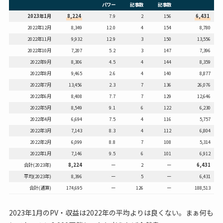
パワー
記事数
記事数
2023年1月
8,224
7.9
2
156
6,431
2022年12月
8,349
12.0
4
154
8,780
2022年11月
9,932
12.9
3
150
13,556
2022年10月
7,207
5.2
3
147
7,396
2022年9月
8,306
4.5
4
144
8,359
2022年8月
9,465
2.6
4
140
8,877
2022年7月
13,456
2.3
7
136
26,076
2022年6月
8,408
7.7
7
129
12,646
2022年5月
8,549
9.1
6
122
6,230
2022年4月
6,694
7.5
4
116
5,757
2022年3月
7,143
8.3
4
112
6,804
2022年2月
6,099
8.8
7
108
5,314
2022年1月
7,146
9.5
6
101
6,912
合計(2023年)
8,224
ー
2
ー
6,431
平均(2023年)
8,396
ー
5
ー
6,431
合計(通算)
174,695
ー
126
ー
188,513
2023年1月のPV・収益は2022年の平均よりは良くない。まぁ何も