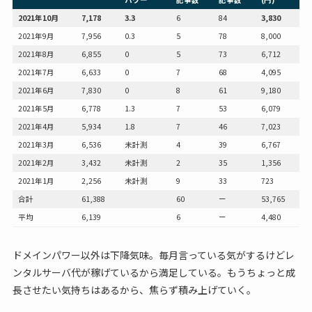
2021年10月
7,178
3.3
6
84
3,830
2021年9月
7,956
0.3
5
78
8,000
2021年8月
6,855
0
5
73
6,712
2021年7月
6,633
0
7
68
4,095
2021年6月
7,830
0
8
61
9,180
2021年5月
6,778
1.3
7
53
6,079
2021年4月
5,934
1.8
7
46
7,023
2021年3月
6,536
未計測
4
39
6,767
2021年2月
3,432
未計測
2
35
1,356
2021年1月
2,256
未計測
9
33
723
合計
61,388
60
ー
53,765
平均
6,139
6
ー
4,480
ドメインパワー以外は下降気味。毎月言っている気がするけどレ
ンタルサーバ代が稼げているから満足している。もうちょっと成
長させたい気持ちはあるから、焦らず積み上げていく。