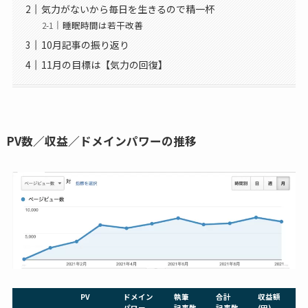
気力がないから毎日を生きるので精一杯
睡眠時間は若干改善
10月記事の振り返り
11月の目標は【気力の回復】
PV数／収益／ドメインパワーの推移
PV
ドメイン
執筆
合計
収益額
パワー
記事数
記事数
(円)