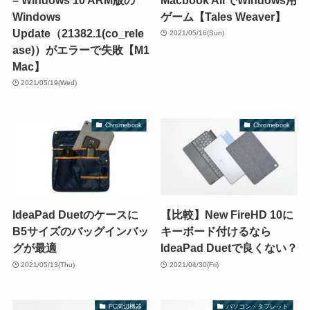
Windows
ゲーム【Tales Weaver】
Update（21382.1(co_rele
2021/05/16(Sun)
ase)）がエラーで失敗【M1
Mac】
2021/05/19(Wed)
Chromebook
Chromebook
IdeaPad Duetのケースに
【比較】New FireHD 10に
B5サイズのバッグインバッ
キーボード付けるなら
グが最適
IdeaPad Duetで良くない？
2021/05/13(Thu)
2021/04/30(Fri)
PC周辺機器
パソコン・タブレット