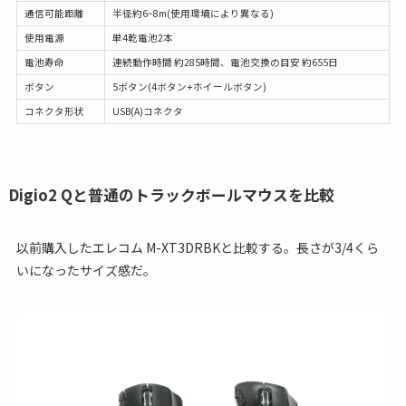
通信可能距離
半径約6~8m(使用環境により異なる)
使用電源
単4乾電池2本
電池寿命
連続動作時間 約285時間、電池交換の目安 約655日
ボタン
5ボタン(4ボタン+ホイールボタン)
コネクタ形状
USB(A)コネクタ
Digio2 Qと普通のトラックボールマウスを比較
以前購入したエレコム M-XT3DRBKと比較する。長さが3/4くら
いになったサイズ感だ。