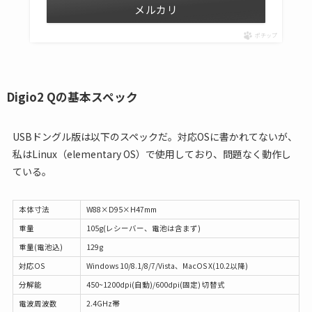
メルカリ
ポチップ
Digio2 Qの基本スペック
USBドングル版は以下のスペックだ。対応OSに書かれてないが、
私はLinux（elementary OS）で使用しており、問題なく動作し
ている。
本体寸法
W88×D95×H47mm
重量
105g(レシーバー、電池は含まず)
重量(電池込)
129g
対応OS
Windows 10/8.1/8/7/Vista、MacOS X(10.2以降)
分解能
450~1200dpi(自動)/600dpi(固定) 切替式
電波周波数
2.4GHz帯