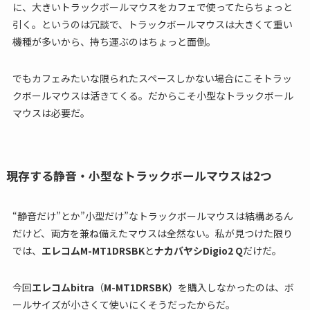
に、大きいトラックボールマウスをカフェで使ってたらちょっと
引く。というのは冗談で、トラックボールマウスは大きくて重い
機種が多いから、持ち運ぶのはちょっと面倒。
でもカフェみたいな限られたスペースしかない場合にこそトラッ
クボールマウスは活きてくる。だからこそ小型なトラックボール
マウスは必要だ。
現存する静音・小型なトラックボールマウスは2つ
“静音だけ”とか”小型だけ”なトラックボールマウスは結構あるん
だけど、両方を兼ね備えたマウスは全然ない。私が見つけた限り
では、
エレコムM-MT1DRSBK
と
ナカバヤシDigio2 Q
だけだ。
今回
エレコムbitra
（
M-MT1DRSBK）
を購入しなかったのは、ボ
ールサイズが小さくて使いにくそうだったからだ。