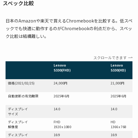
スペック比較
日本のAmazonや楽天で買えるChromebookを比較する。低スペ
ックでも快適に動作するのがChromebookの利点だから、スペッ
ク比較は結構難しい。
スクロールできます
Lenovo
Lenovo
S330(FHD)
S330(HD)
価格(2021/02/25)
24,000円
21,000円
自動更新の有効期限
2025年6月
2025年6月
ディスプレイ
14.0
14.0
サイズ
ディスプレイ
FHD
HD
解像度
1920 x 1080
1366 x 768
ディスプレイ
16:9
16:9