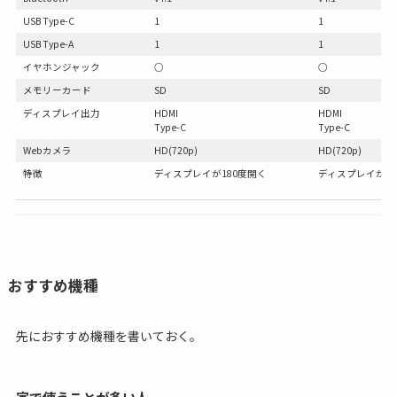
USB Type-C
1
1
USB Type-A
1
1
イヤホンジャック
○
○
メモリーカード
SD
SD
ディスプレイ出力
HDMI
HDMI
Type-C
Type-C
Webカメラ
HD(720p)
HD(720p)
特徴
ディスプレイが180度開く
ディスプレイが18
おすすめ機種
先におすすめ機種を書いておく。