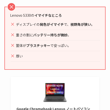
Lenovo S330の
イマイチなところ
ディスプレイの
発色がイマイチ
で、
視野角が狭い
。
重さの割に
バッテリー持ちが微妙
。
筐体が
プラスチッキー
で安っぽい。
厚い
Google Chromebook Lenovo ノートパソコン