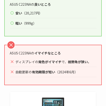
ASUS C223NAの
良いところ
安い
（20,217円）
軽い
（999g）
ASUS C223NAの
イマイチなところ
ディスプレイの
発色がイマイチ
で、
視野角が狭い
。
自動更新の
有効期限が短い
（2024年6月）