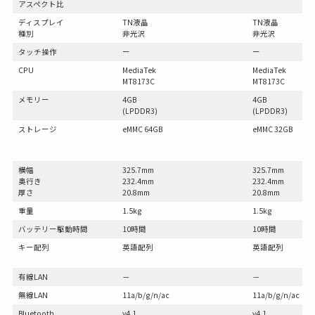
アスペクト比
ディスプレイ
TN液晶
TN液晶
種別
非光沢
非光沢
タッチ操作
ー
ー
CPU
MediaTek
MediaTek
MT8173C
MT8173C
メモリー
4GB
4GB
(LPDDR3)
(LPDDR3)
ストレージ
eMMC 64GB
eMMC 32GB
横幅
325.7mm
325.7mm
奥行き
232.4mm
232.4mm
厚さ
20.8mm
20.8mm
重量
1.5kg
1.5kg
バッテリー駆動時間
10時間
10時間
キー配列
英語配列
英語配列
有線LAN
－
－
無線LAN
11a/b/g/n/ac
11a/b/g/n/ac
Bluetooth
v4.1
v4.1