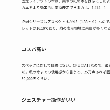
固定レイアウトの本は、実際の紙の本を画像にしたよ
の本をより効率的に画面表示できるのは、1.414：1
に
iPadシリーズはアスペクト比が4:3（1.33… :
1
）なので
レットは16:10であり、縦の表示領域に余白が多くな
コスパ高い
スペックに対して価格は安い。CPUはA12なので、最新
だ。私の今までの使用感から言うと、25万点あれば
50,000円くらい。
ジェスチャー操作がいい