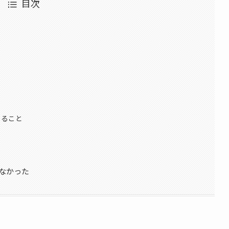
目次
あること
しなかった