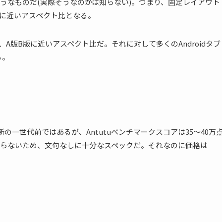
うなものだ(実際そうなのかは知らない)。つまり、
固定レイアウト
近いアスペクト比となる。
、A版B版に近いアスペクト比だ。
それに対して多くのAndroidタブ
る。
の一世代前ではあるが、Antutuベンチマークスコアは35〜40万
困らないため、文句なしに十分なスペックだ。それなのに価格は