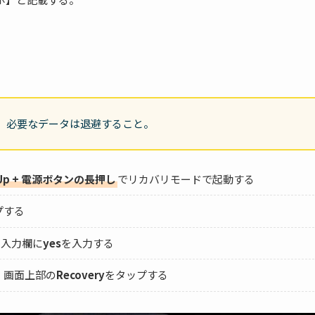
。必要なデータは退避すること。
Up + 電源ボタンの長押し
でリカバリモードで起動する
プする
の入力欄に
yes
を入力する
、画面上部の
Recovery
をタップする