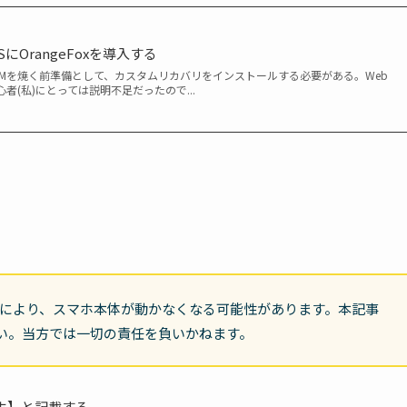
9SにOrangeFoxを導入する
スタムROMを焼く前準備として、カスタムリカバリをインストールする必要がある。Web
者(私)にとっては説明不足だったので...
とにより、スマホ本体が動かなくなる可能性があります。本記事
い。当方では一切の責任を負いかねます。
ホ】と記載する。