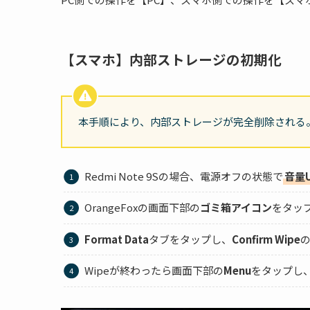
【スマホ】内部ストレージの初期化
本手順により、内部ストレージが完全削除される
Redmi Note 9Sの場合、電源オフの状態で
音量
OrangeFoxの画面下部の
ゴミ箱アイコン
をタッ
Format Data
タブをタップし、
Confirm Wipe
Wipeが終わったら画面下部の
Menu
をタップし