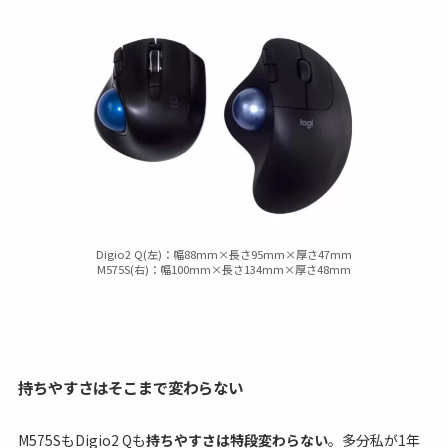
Digio2 Q(左)：幅88mm×長さ95mm×厚さ47mm
M575S(右)：幅100mm×長さ134mm×厚さ48mm
持ちやすさはそこまで変わらない
M575SもDigio2 Qも
持ちやすさは特段変わらない
。多分私が1年