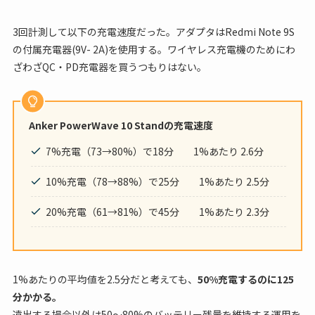
3回計測して以下の充電速度だった。アダプタはRedmi Note 9S
の付属充電器(9V- 2A)を使用する。ワイヤレス充電機のためにわ
ざわざQC・PD充電器を買うつもりはない。
Anker PowerWave 10 Standの充電速度
7%充電（73→80%）で18分 1%あたり 2.6分
10%充電（78→88%）で25分 1%あたり 2.5分
20%充電（61→81%）で45分 1%あたり 2.3分
1%あたりの平均値を2.5分だと考えても、
50%充電するのに125
分かかる。
遠出する場合以外は50〜80%のバッテリー残量を維持する運用を