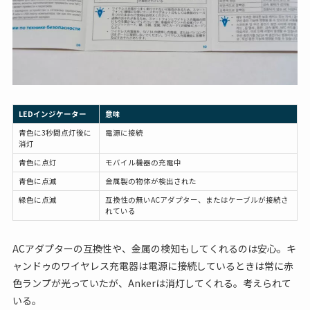
LEDインジケーター
意味
青色に3秒間点灯後に
電源に接続
消灯
青色に点灯
モバイル機器の充電中
青色に点滅
金属製の物体が検出された
緑色に点滅
互換性の無いACアダプター、またはケーブルが接続さ
れている
ACアダプターの互換性や、金属の検知もしてくれるのは安心。キ
ャンドゥのワイヤレス充電器は電源に接続しているときは常に赤
色ランプが光っていたが、Ankerは消灯してくれる。考えられて
いる。