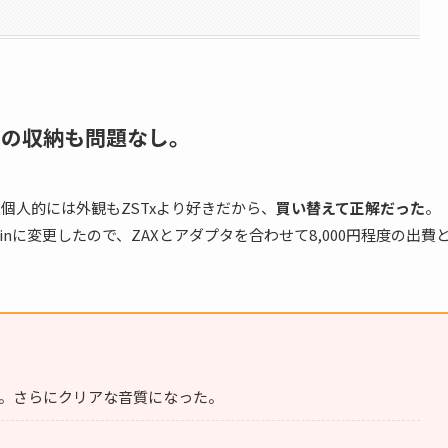
への収納も問題なし。
、個人的には外観もZSTxより好きだから、
買い替えて正解だった
。
5mm 2pinに変更したので、ZAXとアダプタを合わせて8,000円程度の出費
した。さらにクリアな音質になった。