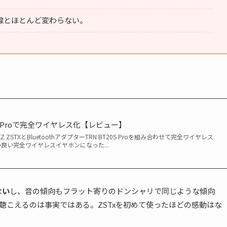
は有線とほとんど変わらない。
20S Proで完全ワイヤレス化【レビュー】
STXとBluetoothアダプターTRN BT20S Proを組み合わせて完全ワイヤレス
良い完全ワイヤレスイヤホンになった...
ない
し、音の傾向もフラット寄りのドンシャリで同じような傾向
聴こえるのは事実ではある。ZSTxを初めて使ったほどの感動はな