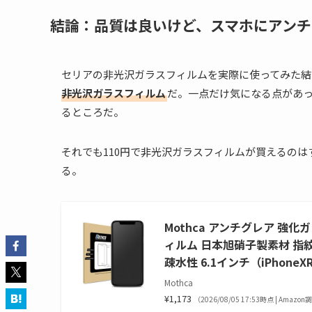
結論：品質は良いけど、スマホにアンチ
セリアの非光沢ガラスフィルムを実際に使ってみた結
非光沢ガラスフィルム
だ。一点だけ気になる点があ
るところだ。
それでも110円で非光沢ガラスフィルムが買えるのはす
る。
Mothca アンチグレア 強化ガラ
ィルム 日本旭硝子製素材 指紋
疎水性 6.1インチ（iPhoneX
Mothca
¥1,173
（2026/08/05 17:53時点 | Amazo