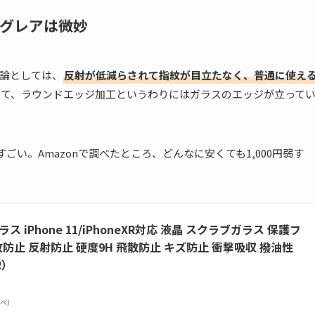
グレアは微妙
論としては、
反射が低減らされて指紋が目立たなく、普通に使え
って、ラウンドエッジ加工というわりにはガラスのエッジが立って
ごい。Amazonで調べたところ、どんなに安くても1,000円弱す
ス iPhone 11/iPhoneXR対応 液晶 スクラブガラス 保護フ
防止 反射防止 硬度9H 飛散防止 キズ防止 衝撃吸収 撥油性
R）
n調べ）