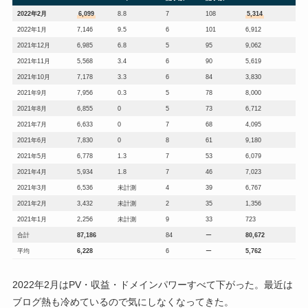
2022年2月
6,099
8.8
7
108
5,314
2022年1月
7,146
9.5
6
101
6,912
2021年12月
6,985
6.8
5
95
9,062
2021年11月
5,568
3.4
6
90
5,619
2021年10月
7,178
3.3
6
84
3,830
2021年9月
7,956
0.3
5
78
8,000
2021年8月
6,855
0
5
73
6,712
2021年7月
6,633
0
7
68
4,095
2021年6月
7,830
0
8
61
9,180
2021年5月
6,778
1.3
7
53
6,079
2021年4月
5,934
1.8
7
46
7,023
2021年3月
6,536
未計測
4
39
6,767
2021年2月
3,432
未計測
2
35
1,356
2021年1月
2,256
未計測
9
33
723
合計
87,186
84
ー
80,672
平均
6,228
6
ー
5,762
2022年2月はPV・収益・ドメインパワーすべて下がった。最近は
ブログ熱も冷めているので気にしなくなってきた。