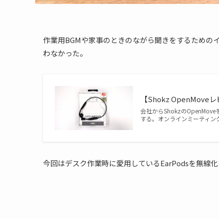
作業用BGMや家事のときのながら聞きをするためのイヤ
わなかった。
【Shokz OpenMo
会社からShokzのOpen
する。オンラインミーティングではA
今回はデスク作業時に愛用しているEarPodsを無線