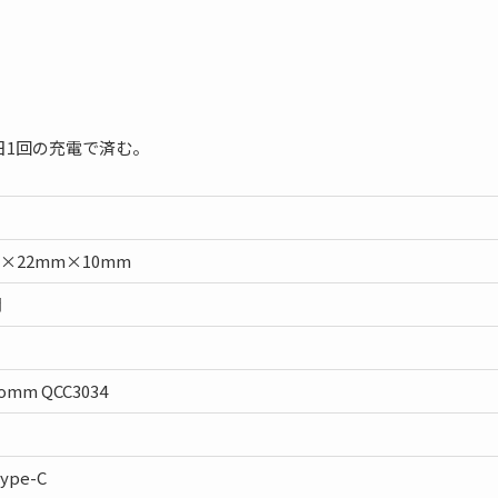
日1回の充電で済む。
m×22mm×10mm
間
comm QCC3034
ype-C