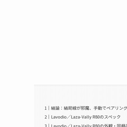
結論：結局線が邪魔、手動でペアリン
Lavodio／Laza-Vally R80のスペック
Lavodio／Laza-Vally R80の外観・同梱