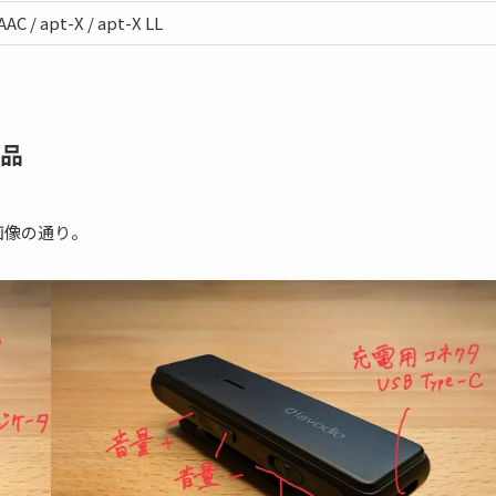
AAC / apt-X / apt-X LL
梱品
画像の通り。