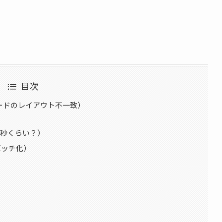
目次
ードのレイアウト不一致）
0秒くらい？）
バッチ化）