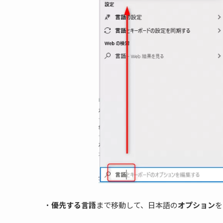
・
優先する言語
まで移動して、日本語の
オプション
を