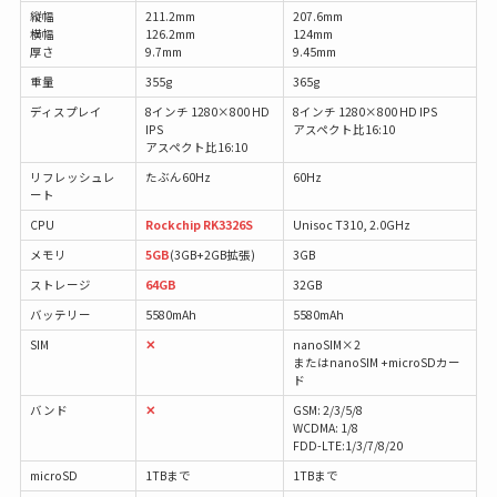
縦幅
211.2mm
207.6mm
横幅
126.2mm
124mm
厚さ
9.7mm
9.45mm
重量
355g
365g
ディスプレイ
8インチ 1280×800 HD
8インチ 1280×800 HD IPS
IPS
アスペクト比16:10
アスペクト比16:10
リフレッシュレ
たぶん60Hz
60Hz
ート
CPU
Rockchip RK3326S
Unisoc T310, 2.0GHz
メモリ
5GB
(3GB+2GB拡張)
3GB
ストレージ
64GB
32GB
バッテリー
5580mAh
5580mAh
SIM
✕
nanoSIM×2
またはnanoSIM +microSDカー
ド
バンド
✕
GSM: 2/3/5/8
WCDMA: 1/8
FDD-LTE:1/3/7/8/20
microSD
1TBまで
1TBまで