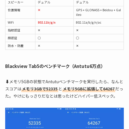
スピーカー
デュアル
デュアル
位置情報
✕
GPS + GLONASS + Beidou + Gal
ileo
WiFi
802.11b/g/n
802.11a/b/g/n/ac
指紋認証
✕
✕
顔認証
○
○
防水・防塵
✕
✕
Blackview Tab5のベンチマーク（Antutu6万点）
⬇メモリ5GBの状態でAntutuベンチマークを実行したら、なんと
スコアは
メモリ3GBで52335
と
メモリ5GBに拡張して64267
だっ
た。やけにもっさりだなとは思ったけどハイパー低スペック。