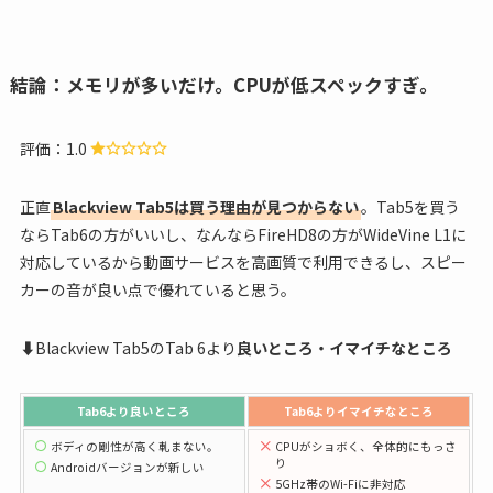
結論：メモリが多いだけ。CPUが低スペックすぎ。
評価：1.0
正直
Blackview Tab5は買う理由が見つからない
。Tab5を買う
ならTab6の方がいいし、なんならFireHD8の方がWideVine L1に
対応しているから動画サービスを高画質で利用できるし、スピー
カーの音が良い点で優れていると思う。
⬇Blackview Tab5のTab 6より
良いところ・イマイチなところ
Tab6より
良いところ
Tab6より
イマイチなところ
ボディの剛性が高く軋まない。
CPUがショボく、全体的にもっさ
り
Androidバージョンが新しい
5GHz帯のWi-Fiに非対応