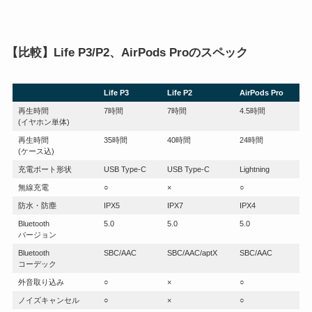
【比較】Life P3/P2、AirPods Proのスペック
Life P3
Life P2
AirPods Pro
再生時間
7時間
7時間
4.5時間
(イヤホン単体)
再生時間
35時間
40時間
24時間
(ケース込)
充電ポート形状
USB Type-C
USB Type-C
Lightning
無線充電
○
×
○
防水・防塵
IPX5
IPX7
IPX4
Bluetooth
5.0
5.0
5.0
バージョン
Bluetooth
SBC/AAC
SBC/AAC/aptX
SBC/AAC
コーデック
外音取り込み
○
×
○
ノイズキャンセル
○
×
○