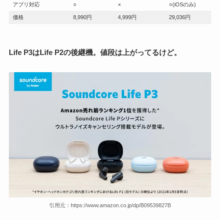
アプリ対応
○
×
○(iOSのみ)
価格
8,990円
4,999円
29,036円
Life P3はLife P2の後継機。値段は上がってるけど。
引用元：https://www.amazon.co.jp/dp/B09539827B