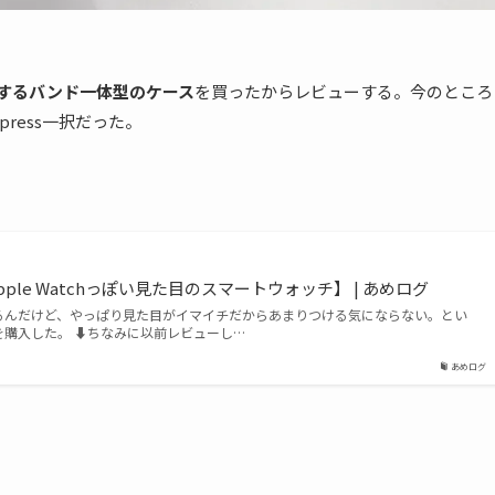
CKっぽくするバンド一体型のケース
を買ったからレビューする。今のところ
press一択だった。
ini【Apple Watchっぽい見た目のスマートウォッチ】 | あめログ
ってはいるんだけど、やっぱり見た目がイマイチだからあまりつける気にならない。とい
miniを購入した。 ⬇︎ちなみに以前レビューし…
あめログ