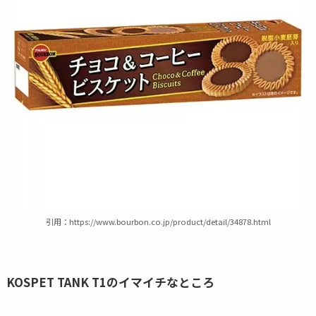
引用：https://www.bourbon.co.jp/product/detail/34878.html
KOSPET TANK T1のイマイチなところ