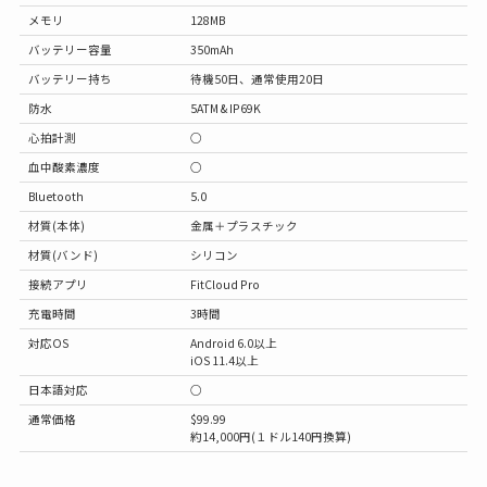
メモリ
128MB
バッテリー容量
350mAh
バッテリー持ち
待機50日、通常使用20日
防水
5ATM & IP69K
心拍計測
○
血中酸素濃度
○
Bluetooth
5.0
材質(本体)
金属＋プラスチック
材質(バンド)
シリコン
接続アプリ
FitCloud Pro
充電時間
3時間
対応OS
Android 6.0以上
iOS 11.4以上
日本語対応
○
通常価格
$99.99
約14,000円(１ドル140円換算)