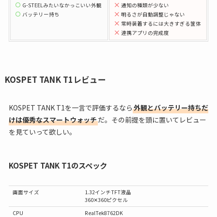
G-STEELみたいなかっこいい外観
通知の種類が少ない
バッテリー持ち
明るさが自動調整じゃない
常時装着するには大きすぎる筐体
連携アプリの完成度
KOSPET TANK T1レビュー
KOSPET TANK T1を一言で評価するなら
外観とバッテリー持ちだ
けは優秀なスマートウォッチ
だ。その前提を頭に置いてレビュー
を見ていって欲しい。
KOSPET TANK T1のスペック
画面サイズ
1.32インチTFT液晶
360✕360ピクセル
CPU
RealTek8762DK