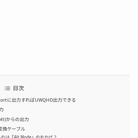
目次
ayPortに出力すればUWQHD出力できる
力
DMI)からの出力
MI変換ケーブル
るのは『Alt Mode』のおかげ？