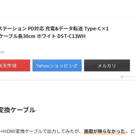
ステーション PD対応 充電&データ転送 Type-C×1
×1 ケーブル長30cm ホワイト DST-C13WH
n調べ）
楽天市場
Yahooショッピング
メルカリ
ポチップ
MI変換ケーブル
Type-C→HDMI変換ケーブルで出力してみたが、
画面が映らなかった
。ど